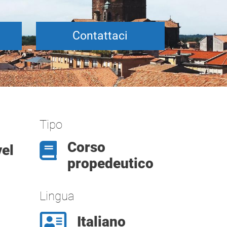
Contattaci
Tipo
Corso
vel
propedeutico
Lingua
Italiano