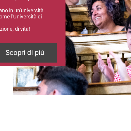
no in un'università
ome l'Università di
ione, di vita!
Scopri di più