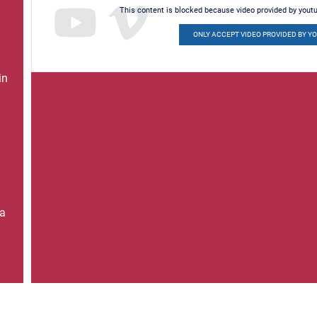
This content is blocked because video provided by yout
ONLY ACCEPT VIDEO PROVIDED BY Y
in
a
ea