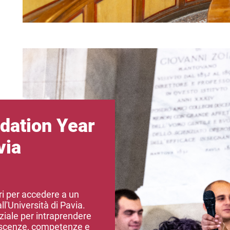
Immagine
dation Year
via
ari per accedere a un
all'Università di Pavia.
ziale per intraprendere
onoscenze, competenze e