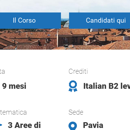
Il Corso
Candidati qui
ta
Crediti
9 mesi
Italian B2 le
 tematica
Sede
3 Aree di
Pavia