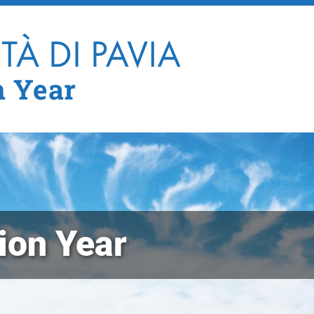
Salta al contenuto principale
n Year
ion Year